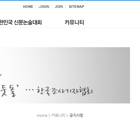
Home > 커뮤니티 >
공지사항