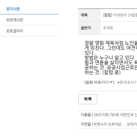
제목
[칼럼]
이대현의 SR칼럼 
글쓴이
취재팀
정말 영화 제목처럼 노인을
게 외친다. 그런데도 여
있다.
방법은 누구나 알고 있다.
험과 연륜을 살리면서도 
공하는 것. 공공사업근로
하는 것. (칼럼 중)
[칼럼 바로가기 ☞]
●한국조사기
목록
다음글 |
[보도자료] 제5회 대한민국
이전글 |
박현수의 오후여담 ... 브레이