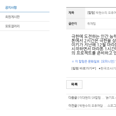
제목
[칼럼]
박현수의 오후여담
글쓴이
취재팀
극한에 도전하는 인간 능
톤에서 2시간은 극한을 상
이키가 지난해 12월 마라톤
시작하면서 마라톤 1시간
의 프로젝트를 준비하고 있
※ 이 칼럼은 문화일보 [오피니언] 
[칼럼 바로가기☞]
●한국조사기자
목록
다음글 |
이대현의 SR칼럼 ... ‘늙기
이전글 |
박현수의 오후여담 ... 스모