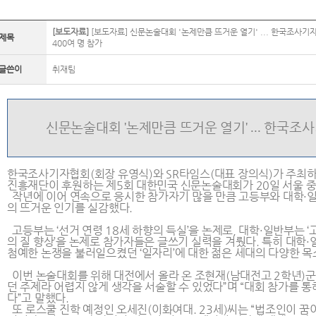
[보도자료]
[보도자료] 신문논술대회 '논제만큼 뜨거운 열기' ... 한국조사기
제목
400여 명 참가
글쓴이
취재팀
신문논술대회
'
논제만큼 뜨거운 열기
' ...
한국조사
한국조사기자협회(회장 유영식)와 SR타임스(대표 장의식)가 주최
진흥재단이 후원하는 제5회 대한민국 신문논술대회가 20일 서울 중
작년에 이어 연속으로 응시한 참가자기 많을 만큼 고등부와 대학·
의 뜨거운 인기를 실감했다.
고등부는 ‘선거 연령 18세 하향의 득실’을 논제로, 대학·일반부는
의 질 향상’을 논제로 참가자들은 글쓰기 실력을 겨뤘다. 특히 대학
첨예한 논쟁을 불러일으켰던 ‘일자리’에 대한 젊은 세대의 다양한 
이번 논술대회를 위해 대전에서 올라 온 조현재(남대전고 2학년)군은 
던 주제라 어렵지 않게 생각을 서술할 수 있었다”며 “대회 참가를 통
다”고 말했다.
또 로스쿨 진학 예정인 오세진(이화여대. 23세)씨는 “법조인이 