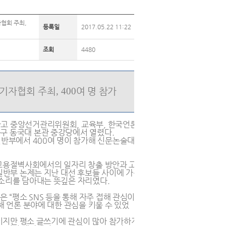
자협회 주최,
등록일
2017.05.22 11:22
조회
4480
기자협회 주최
,
400
여 명 참가
하고 중앙선거관리위원회, 교육부, 한국언론
구 동국대 본관 중강당에서 열렸다.
일반부에서 400여 명이 참가해 신문논술대회
 ‘고용절벽사회에서의 일자리 창출 방안과 고용
·일반부 논제는 지난 대선 후보들 사이에 가장
목소리를 담아내는 뜻깊은 자리였다.
“평소 SNS 등을 통해 자주 접해 관심이 있
해 언론 분야에 대한 관심을 키울 수 있었
꿈이지만 평소 글쓰기에 관심이 많아 참가하게